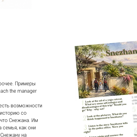
прочее. Примеры
reach the manager
о есть возможности
 историю со
 что Снежана. Им
а семья, как они
и Снежану на