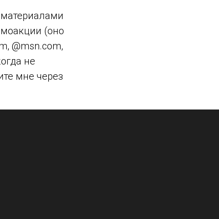
с материалами
ромоакции (оно
com, @msn.com,
когда не
ите мне через