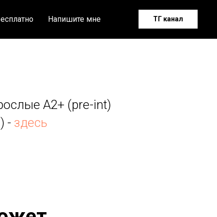
есплатно
Напишите мне
ТГ канал
слые А2+ (pre-int)
) -
здесь
южет