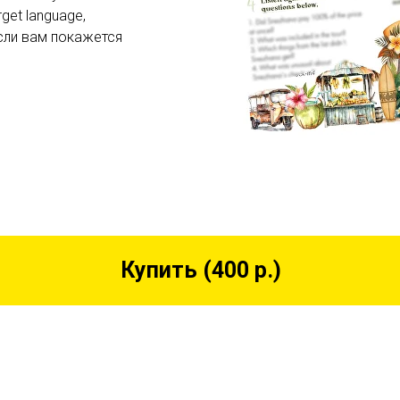
get language,
сли вам покажется
Купить (400 р.)