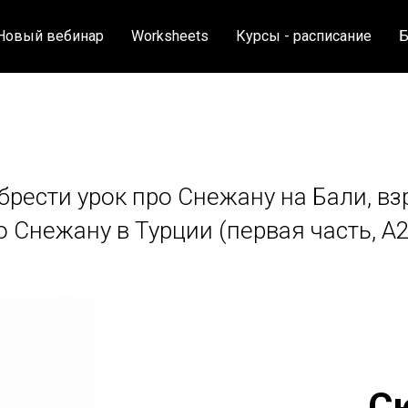
Новый вебинар
Worksheets
Курсы - расписание
Б
рести урок про Снежану на Бали, взро
о Снежану в Турции (первая часть, А2
С