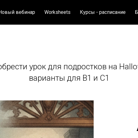
Новый вебинар
Worksheets
Курсы - расписание
Б
брести урок для подростков на Hallo
варианты для B1 и C1