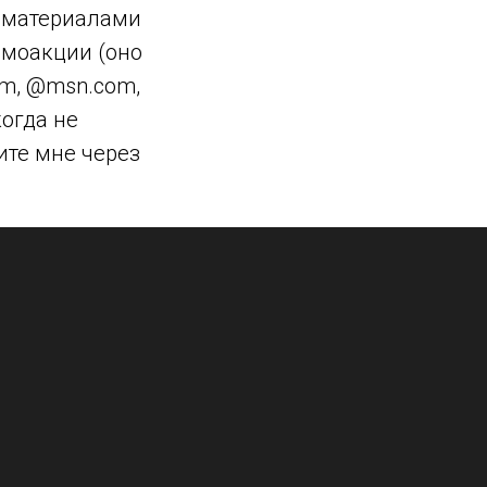
с материалами
ромоакции (оно
com, @msn.com,
когда не
ите мне через