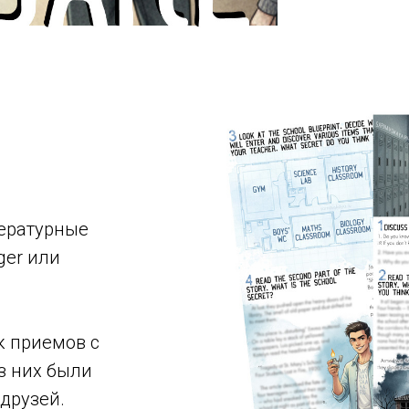
тературные
ger или
к приемов с
з них были
друзей.