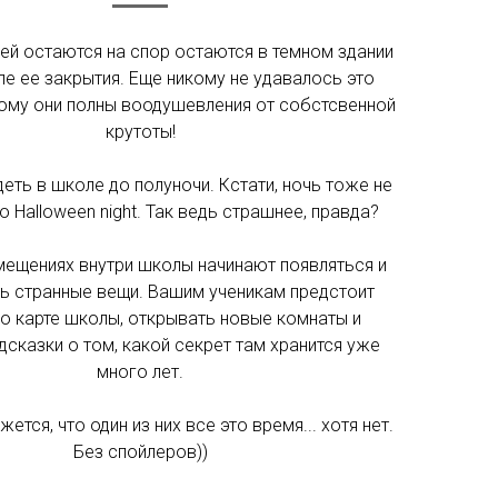
ей остаются на спор остаются в темном здании
е ее закрытия. Еще никому не удавалось это
тому они полны воодушевления от собстсвенной
крутоты!
деть в школе до полуночи. Кстати, ночь тоже не
то Halloween night. Так ведь страшнее, правда?
мещениях внутри школы начинают появляться и
ь странные вещи. Вашим ученикам предстоит
по карте школы, открывать новые комнаты и
дсказки о том, какой секрет там хранится уже
много лет.
жется, что один из них все это время... хотя нет.
Без спойлеров))