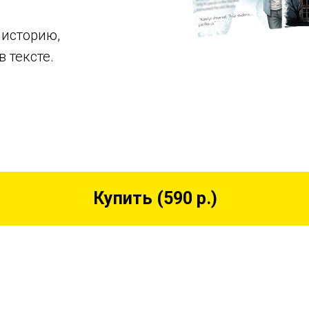
 историю,
 тексте.
Купить (590 р.)