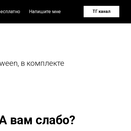
есплатно
Напишите мне
ТГ канал
ween, в комплекте
А вам слабо?