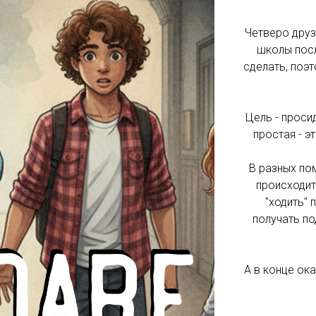
Четверо друз
школы посл
сделать, поэ
Цель - проси
простая - э
В разных по
происходит
"ходить" 
получать по
А в конце ока